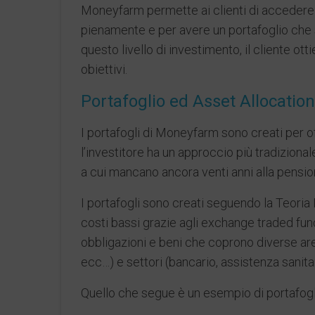
Moneyfarm permette ai clienti di accedere a
pienamente e per avere un portafoglio che s
questo livello di investimento, il cliente ot
obiettivi.
Portafoglio ed Asset Allocation
I portafogli di Moneyfarm sono creati per offr
l’investitore ha un approccio più tradizionale
a cui mancano ancora venti anni alla pensione
I portafogli sono creati seguendo la Teoria M
costi bassi grazie agli exchange traded funds
obbligazioni e beni che coprono diverse are
ecc…) e settori (bancario, assistenza sanita
Quello che segue è un esempio di portafogli