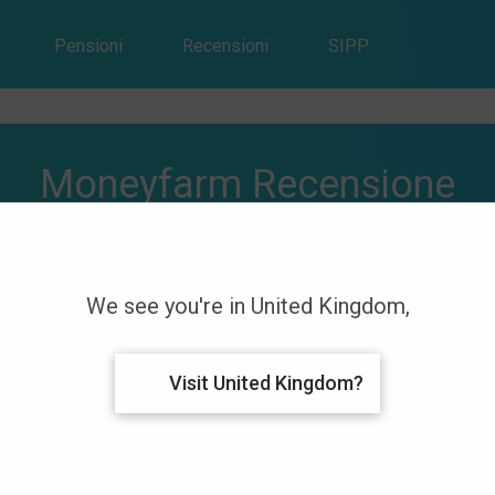
Pensioni
Recensioni
SIPP
Moneyfarm Recensione
95
Fees: 0%
0
We see you're in United Kingdom,
No fees up to $10,000
Min. Acco
75/5
Visit United Kingdom?
Pro e contro