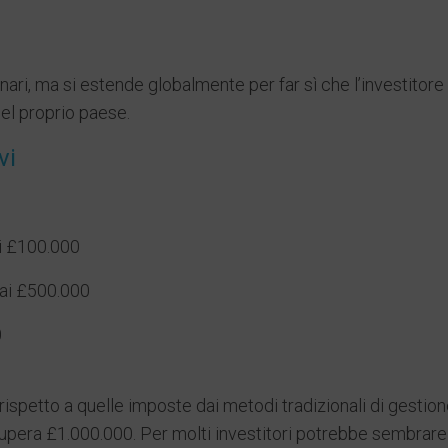
ionari, ma si estende globalmente per far sì che l’investitor
el proprio paese.
vi
ai £100.000
 ai £500.000
0
petto a quelle imposte dai metodi tradizionali di gestione 
supera £1.000.000. Per molti investitori potrebbe sembrare 