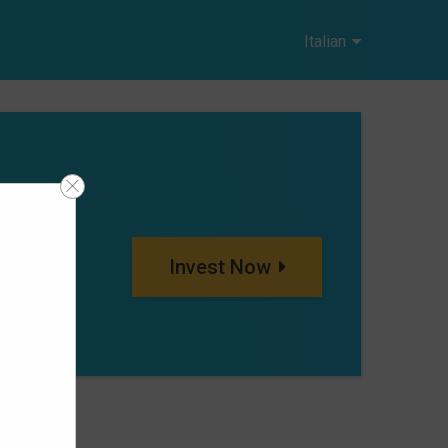
Italian
Invest Now
unt Size