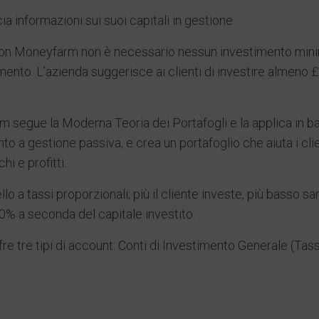
a informazioni sui suoi capitali in gestione
on Moneyfarm non è necessario nessun investimento minimo
mento. L’azienda suggerisce ai clienti di investire almeno
m segue la Moderna Teoria dei Portafogli e la applica in ba
to a gestione passiva, e crea un portafoglio che aiuta i clien
hi e profitti.
 a tassi proporzionali; più il cliente investe, più basso sa
0% a seconda del capitale investito.
 tre tipi di account: Conti di Investimento Generale (Tassab