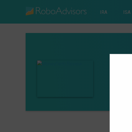
IRA
ISA
4.