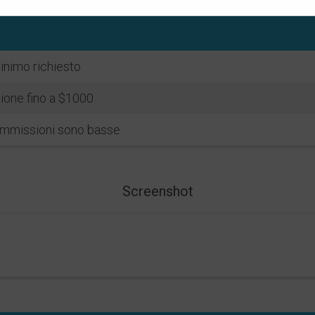
inimo richiesto
one fino a $1000
ommissioni sono basse
Screenshot