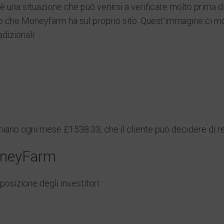
, è una situazione che può venirsi a verificare molto prima 
che Moneyfarm ha sul proprio sito. Quest’immagine ci most
dizionali:
miano ogni mese £1538.33, che il cliente può decidere di re
MoneyFarm
sizione degli investitori: