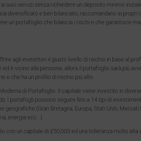
i suoi servizi senza richiedere un deposito minimo iniziale
ia diversificato e ben bilanciato, raccomandano ai propri c
tiene un portafoglio che bilancia i rischi e che garantisce m
ire agli investitori il giusto livello di rischio in base al pr
 ed è vicino alla pensione, allora il portafoglio sarà più avve
 e che ha un profilo di rischio più alto.
oderna di Portafoglio. Il capitale viene investito in diverse
. I portafogli possono seguire fino a 14 tipi di investimenti 
e geografiche (Gran Bretagna, Europa, Stati Uniti, Mercati 
ria, energia ecc…).
o con un capitale di £50,000 ed una tolleranza molto alta al